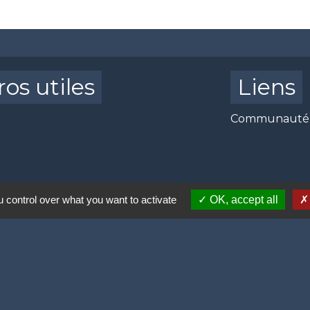
os utiles
Liens
Communauté 
 control over what you want to activate
OK, accept all
) 06.64.80.38.97
nt) 06.89.91.04.24
3.49.79.64
égué) 06.35.26.05.60