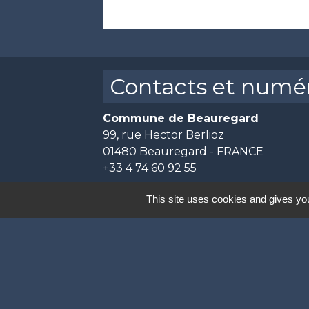
Contacts et numér
Commune de Beauregard
99, rue Hector Berlioz
01480 Beauregard - FRANCE
+33 4 74 60 92 55
This site uses cookies and gives you
N° en cas d'urgence
Nadia GUYON (Maire) 07.89.72.19.30
Mickaël BOUCHARD (Adjoint au Maire
Marie-Hélène BANNELIER (2éme adjoi
Xavier BOUCHET (3éme Adjoint) 06.0
Éric FEREY (Conseiller Municipal Dél