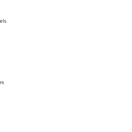
els
es