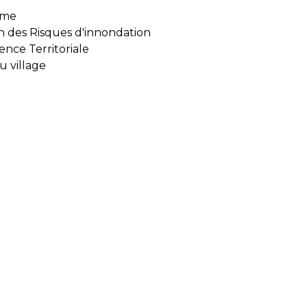
sme
n des Risques d'innondation
nce Territoriale
u village
d