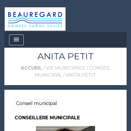
menu
ANITA PETIT
ACCUEIL
/
VIE MUNICIPALE
/
CONSEIL
MUNICIPAL
/
ANITA PETIT
Conseil municipal
CONSEILLERE MUNICIPALE